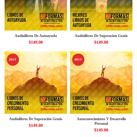
Audiolibros De Autoayuda
Audiolibros De Superacion Gratis
$
149.00
$
149.00
HOT
HOT
Audiolibros De Superación Gratis
Autoconocimiento Y Desarrollo
Personal
$
149.00
$
149.00