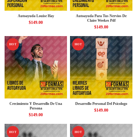
Autoayuda Louise Hay
Autoayuda Para Tus Nervios De
Claire Weekes Pdf
$
149.00
$
149.00
HOT
HOT
Crecimiento Y Desarrollo De Una
Desarrollo Personal Del Psicologo
Persona
$
149.00
$
149.00
HOT
HOT