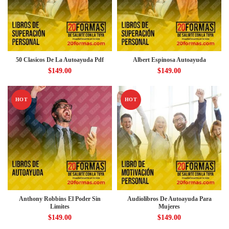
50 Clasicos De La Autoayuda Pdf
Albert Espinosa Autoayuda
$
149.00
$
149.00
HOT
HOT
Anthony Robbins El Poder Sin
Audiolibros De Autoayuda Para
Limites
Mujeres
$
149.00
$
149.00