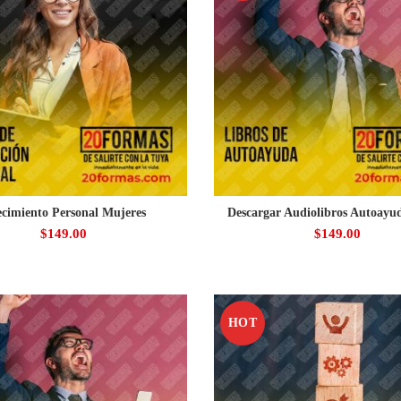
cimiento Personal Mujeres
Descargar Audiolibros Autoayud
$
149.00
$
149.00
HOT