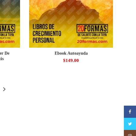
er De
Ebook Autoayuda
is
$
149.00
Faceb
Twitte
Insta