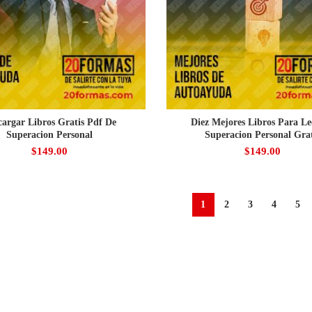
cargar Libros Gratis Pdf De
Diez Mejores Libros Para Le
Superacion Personal
Superacion Personal Grat
$
149.00
$
149.00
1
2
3
4
5