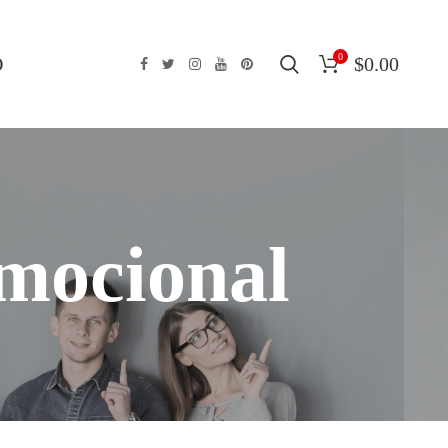
0
O
$
0.00
mocional