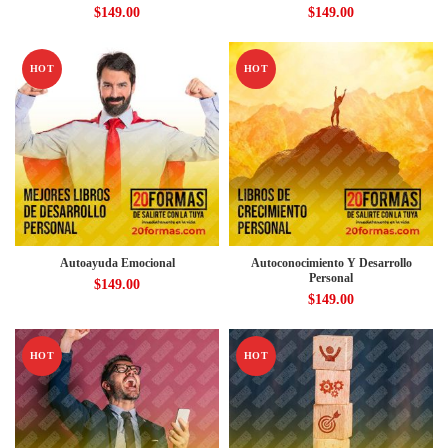
$
149.00
$
149.00
HOT
HOT
Autoayuda Emocional
Autoconocimiento Y Desarrollo
Personal
$
149.00
$
149.00
HOT
HOT