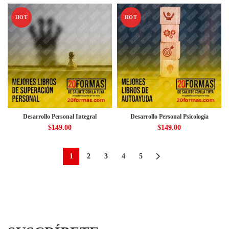
HOT
HOT
Desarrollo Personal Integral
Desarrollo Personal Psicología
$
149.00
$
149.00
1
2
3
4
5