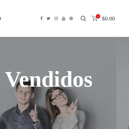
0
O
$
0.00
 Vendidos