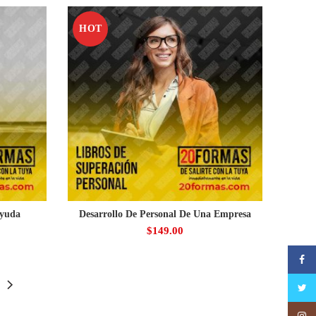
HOT
ayuda
Desarrollo De Personal De Una Empresa
$
149.00
Faceb
Twitte
Insta