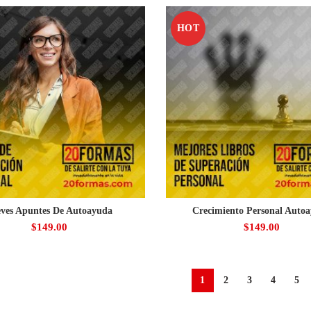
HOT
eves Apuntes De Autoayuda
Crecimiento Personal Auto
$
149.00
$
149.00
1
2
3
4
5