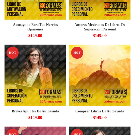
Autoayuda Para Tus Nervios
Autores Mexicanos De Libros De
Opiniones
Superacion Personal
$
149.00
$
149.00
HOT
HOT
Breves Apuntes De Autoayuda
Comprar Libros De Autoayuda
$
149.00
$
149.00
HOT
HOT