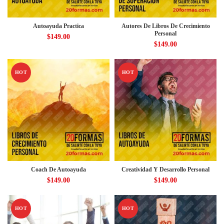
Autoayuda Practica
Autores De Libros De Crecimiento
Personal
$
149.00
$
149.00
HOT
HOT
Coach De Autoayuda
Creatividad Y Desarrollo Personal
$
149.00
$
149.00
HOT
HOT