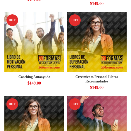
$
149.00
HOT
HOT
Coaching Autoayuda
Crecimiento Personal Libros
Recomendados
$
149.00
$
149.00
HOT
HOT