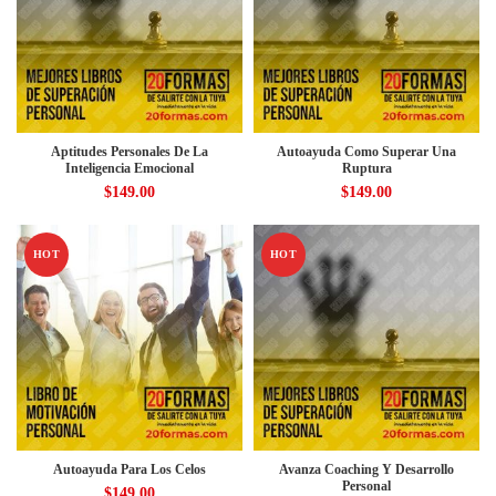
Aptitudes Personales De La
Autoayuda Como Superar Una
Inteligencia Emocional
Ruptura
$
149.00
$
149.00
HOT
HOT
Autoayuda Para Los Celos
Avanza Coaching Y Desarrollo
Personal
$
149.00