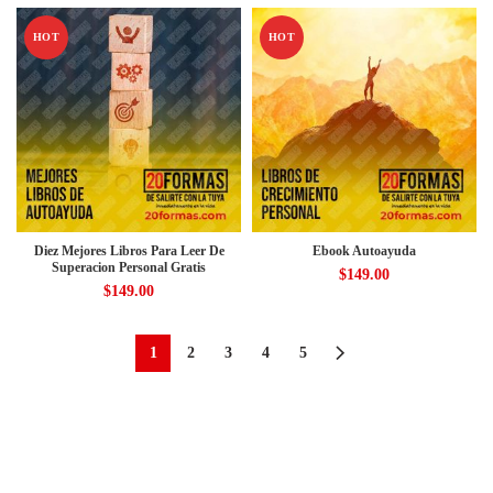
HOT
HOT
Diez Mejores Libros Para Leer De
Ebook Autoayuda
Superacion Personal Gratis
$
149.00
$
149.00
1
2
3
4
5