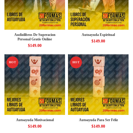
Audiolibros De Superacion
Autoayuda Espiritual
Personal Gratis Online
$
149.00
$
149.00
HOT
HOT
Autoayuda Motivacional
Autoayuda Para Ser Feliz
$
149.00
$
149.00