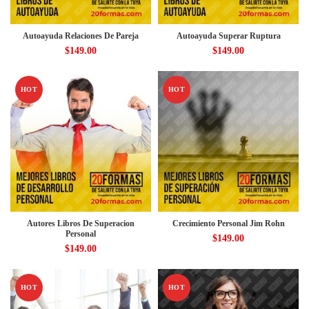
Autoayuda Relaciones De Pareja
Autoayuda Superar Ruptura
$
149.00
$
149.00
HOT
HOT
Autores Libros De Superacion
Crecimiento Personal Jim Rohn
Personal
$
149.00
$
149.00
HOT
HOT