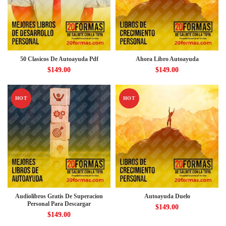
50 Clasicos De Autoayuda Pdf
Ahora Libro Autoayuda
$
149.00
$
149.00
HOT
HOT
Audiolibros Gratis De Superacion
Autoayuda Duelo
Personal Para Descargar
$
149.00
$
149.00