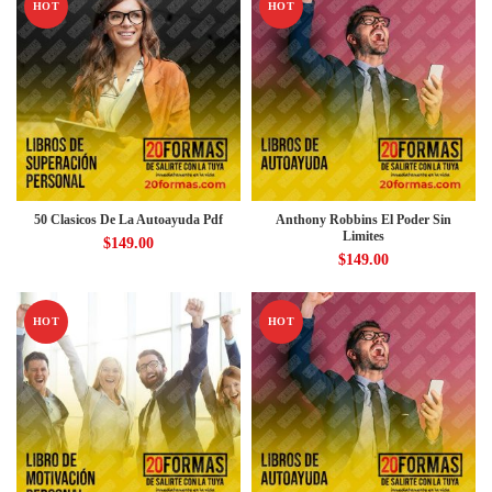
HOT
HOT
50 Clasicos De La Autoayuda Pdf
Anthony Robbins El Poder Sin
Limites
$
149.00
$
149.00
HOT
HOT