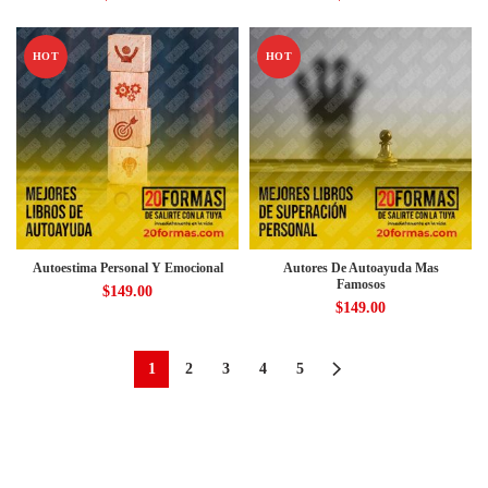
HOT
HOT
Autoestima Personal Y Emocional
Autores De Autoayuda Mas
Famosos
$
149.00
$
149.00
1
2
3
4
5