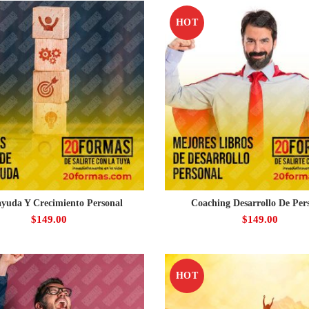
HOT
yuda Y Crecimiento Personal
Coaching Desarrollo De Per
$
149.00
$
149.00
HOT