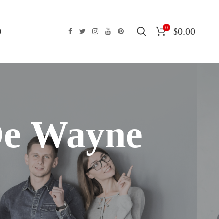
0
O
$
0.00
De Wayne