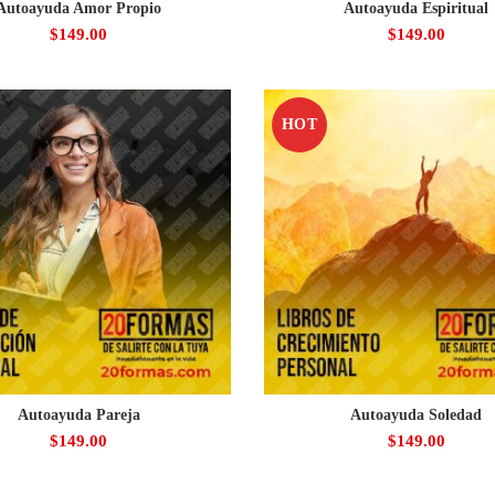
Autoayuda Amor Propio
Autoayuda Espiritual
$
149.00
$
149.00
HOT
Autoayuda Pareja
Autoayuda Soledad
$
149.00
$
149.00