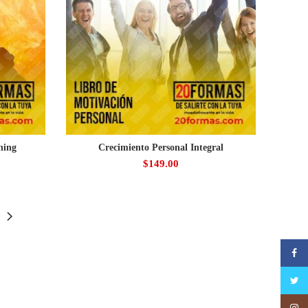
hing
Crecimiento Personal Integral
$
149.00
Faceb
Twitte
Insta