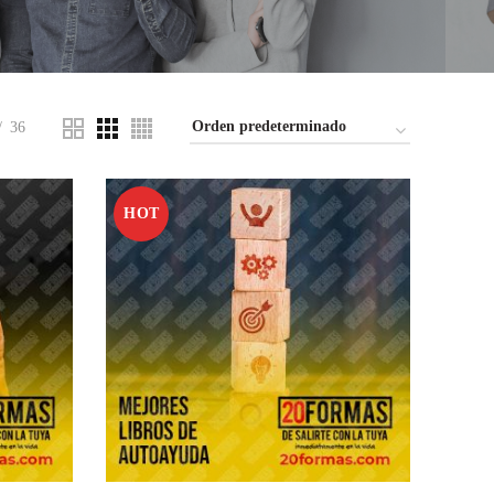
36
HOT