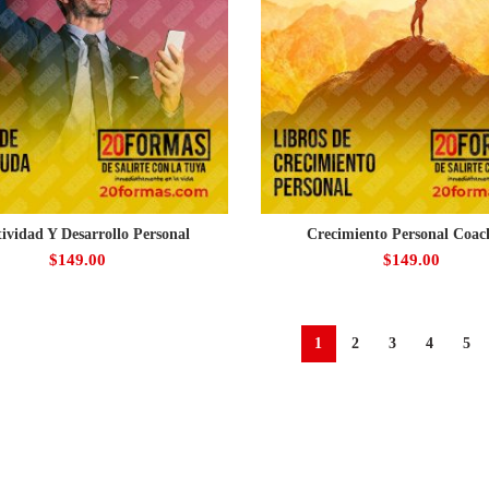
ividad Y Desarrollo Personal
Crecimiento Personal Coac
$
149.00
$
149.00
1
2
3
4
5