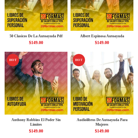
50 Clasicos De La Autoayuda Pdf
Albert Espinosa Autoayuda
$
149.00
$
149.00
HOT
HOT
Anthony Robbins El Poder Sin
Audiolibros De Autoayuda Para
Limites
Mujeres
$
149.00
$
149.00