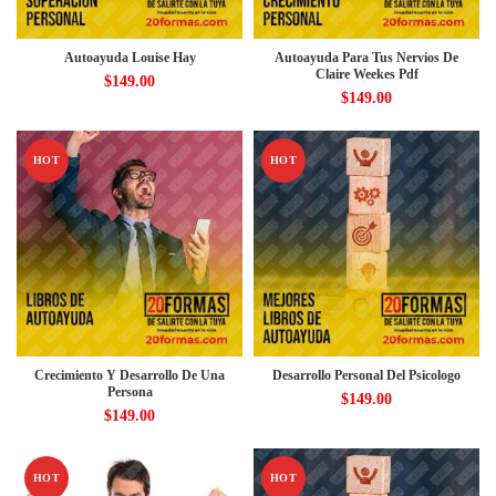
Autoayuda Louise Hay
Autoayuda Para Tus Nervios De
Claire Weekes Pdf
$
149.00
$
149.00
HOT
HOT
Crecimiento Y Desarrollo De Una
Desarrollo Personal Del Psicologo
Persona
$
149.00
$
149.00
HOT
HOT