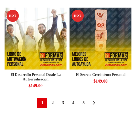
HOT
HOT
El Desarrollo Personal Desde La
El Secreto Crecimiento Personal
Autorrealización
$
149.00
$
149.00
1
2
3
4
5