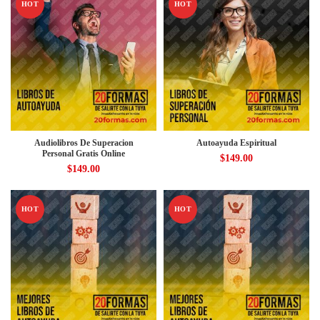
HOT
HOT
Audiolibros De Superacion
Autoayuda Espiritual
Personal Gratis Online
$
149.00
$
149.00
HOT
HOT