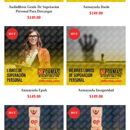
Audiolibros Gratis De Superacion
Autoayuda Duelo
Personal Para Descargar
$
149.00
$
149.00
HOT
HOT
Autoayuda Epub
Autoayuda Inseguridad
$
149.00
$
149.00
HOT
HOT