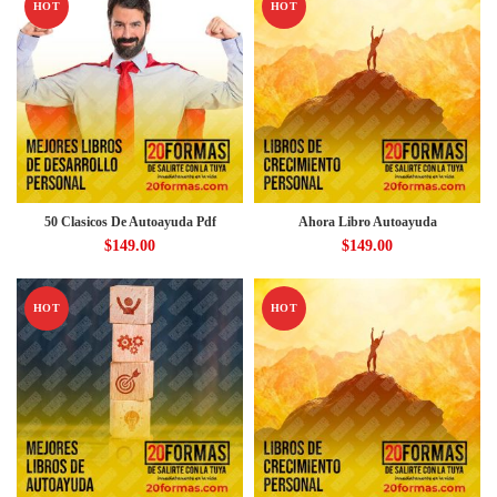
HOT
HOT
50 Clasicos De Autoayuda Pdf
Ahora Libro Autoayuda
$
149.00
$
149.00
HOT
HOT