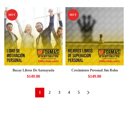
HOT
HOT
Bucay Libros De Autoayuda
Crecimiento Personal Jim Rohn
$
149.00
$
149.00
1
2
3
4
5