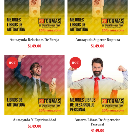
Autoayuda Relaciones De Pareja
Autoayuda Superar Ruptura
$
149.00
$
149.00
HOT
HOT
Autoayuda Y Espiritualidad
Autores Libros De Superacion
Personal
$
149.00
$
149.00