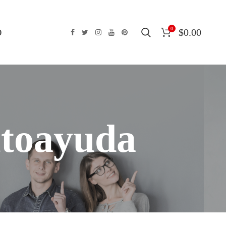
0
O
$
0.00
utoayuda