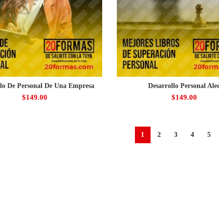
llo De Personal De Una Empresa
Desarrollo Personal Ale
$
149.00
$
149.00
1
2
3
4
5