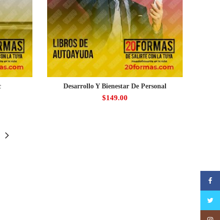
c
Desarrollo Y Bienestar De Personal
$
149.00
Faceb
Twitte
Insta