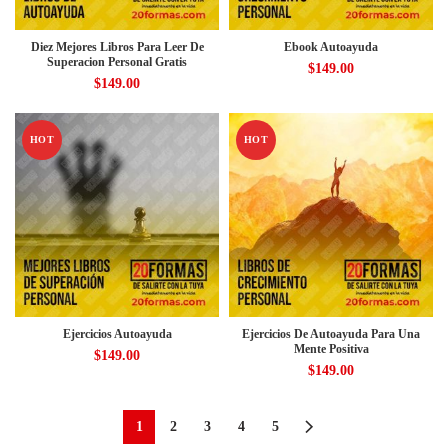
Diez Mejores Libros Para Leer De
Ebook Autoayuda
Superacion Personal Gratis
$
149.00
$
149.00
HOT
HOT
Ejercicios Autoayuda
Ejercicios De Autoayuda Para Una
Mente Positiva
$
149.00
$
149.00
1
2
3
4
5