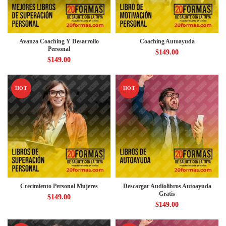
Avanza Coaching Y Desarrollo
Coaching Autoayuda
Personal
$
149.00
$
149.00
HOT
HOT
Crecimiento Personal Mujeres
Descargar Audiolibros Autoayuda
Gratis
$
149.00
$
149.00