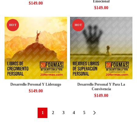
Emocional
$
149.00
$
149.00
HOT
HOT
Desarrollo Personal Y Liderazgo
Desarrollo Personal Y Para La
Convivencia
$
149.00
$
149.00
1
2
3
4
5