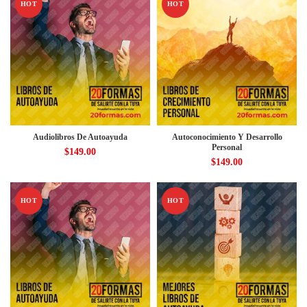
HOT
HOT
Audiolibros De Autoayuda
Autoconocimiento Y Desarrollo
Personal
$
149.00
$
149.00
HOT
HOT