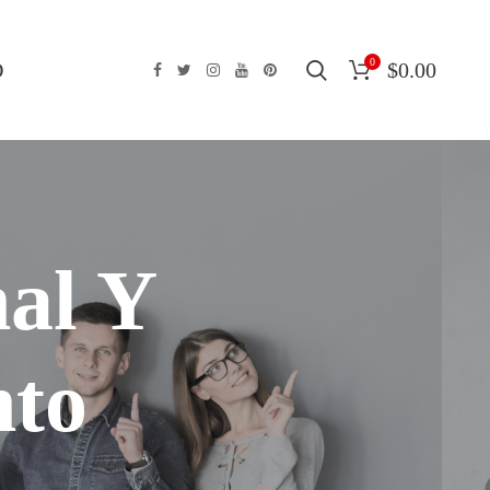
0
O
$
0.00
nal Y
nto