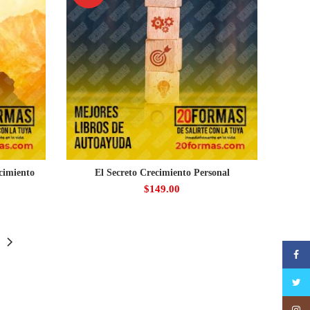
cimiento
El Secreto Crecimiento Personal
$
149.00
Faceb
Twitte
Insta