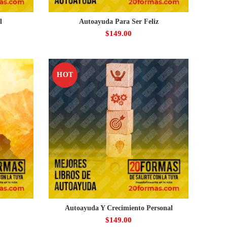
l
Autoayuda Para Ser Feliz
$
149.00
HOT
Autoayuda Y Crecimiento Personal
$
149.00