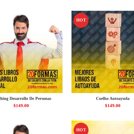
HOT
hing Desarrollo De Personas
Coelho Autoayuda
$
149.00
$
149.00
HOT