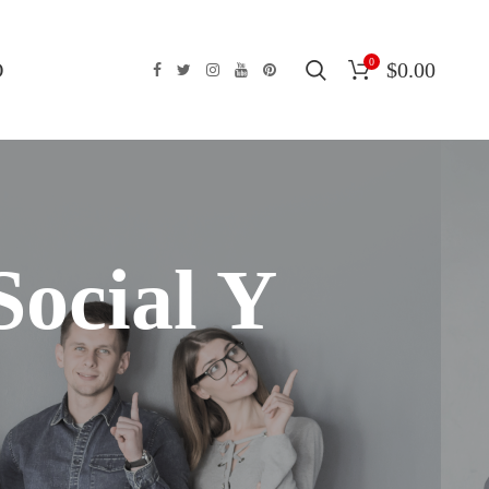
0
O
$
0.00
Social Y