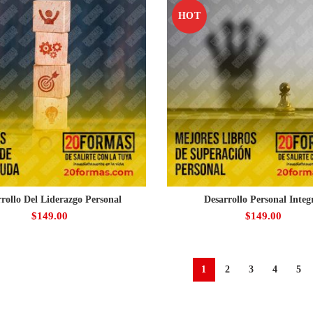
HOT
rollo Del Liderazgo Personal
Desarrollo Personal Integ
$
149.00
$
149.00
1
2
3
4
5