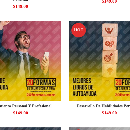
$
149.00
$
149.00
HOT
miento Personal Y Profesional
Desarrollo De Habilidades Per
$
149.00
$
149.00