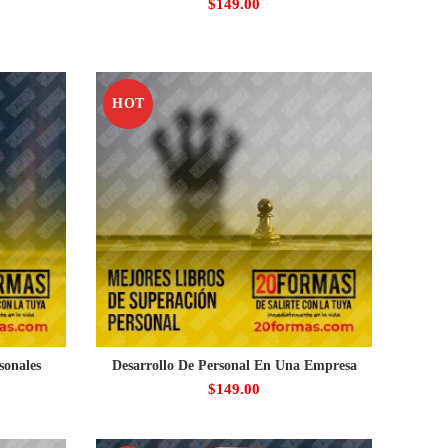
$
149.00
HOT
sonales
Desarrollo De Personal En Una Empresa
$
149.00