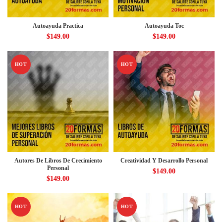
Autoayuda Practica
Autoayuda Toc
$
149.00
$
149.00
HOT
HOT
Autores De Libros De Crecimiento
Creatividad Y Desarrollo Personal
Personal
$
149.00
$
149.00
HOT
HOT