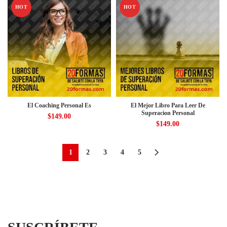
HOT
HOT
El Coaching Personal Es
El Mejor Libro Para Leer De
Superacion Personal
$
149.00
$
149.00
1
2
3
4
5