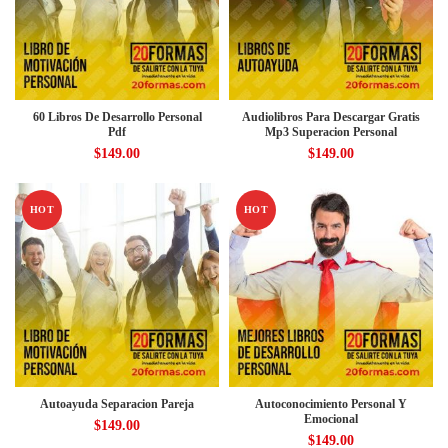
60 Libros De Desarrollo Personal
Audiolibros Para Descargar Gratis
Pdf
Mp3 Superacion Personal
$
149.00
$
149.00
HOT
HOT
Autoayuda Separacion Pareja
Autoconocimiento Personal Y
Emocional
$
149.00
$
149.00