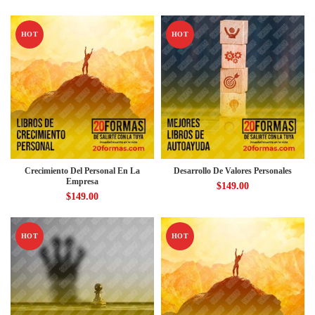
HOT
HOT
Crecimiento Del Personal En La
Desarrollo De Valores Personales
Empresa
$
149.00
$
149.00
HOT
HOT