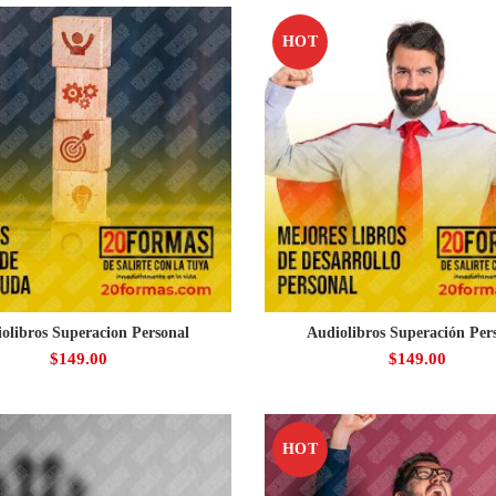
HOT
olibros Superacion Personal
Audiolibros Superación Per
$
149.00
$
149.00
HOT