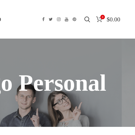
0
O
$
0.00
go Personal