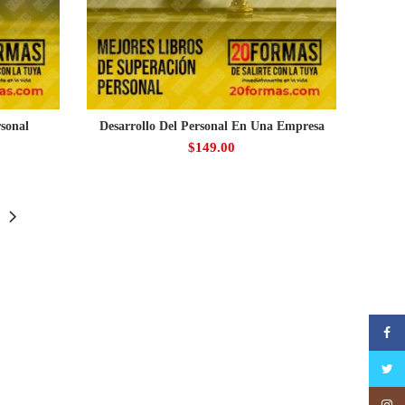
rsonal
Desarrollo Del Personal En Una Empresa
$
149.00
Faceb
Twitte
Insta