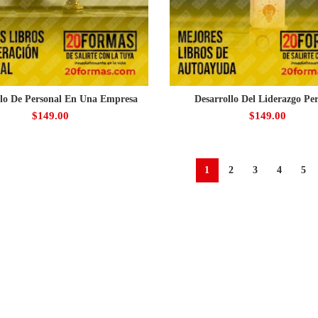
llo De Personal En Una Empresa
Desarrollo Del Liderazgo Pe
$
149.00
$
149.00
1
2
3
4
5