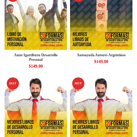
Anne Igartiburu Desarrollo
Autoayuda Autores Argentinos
Personal
$
149.00
$
149.00
HOT
HOT