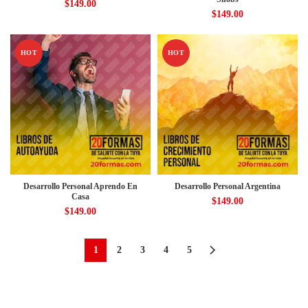
$
149.00
$
149.00
HOT
HOT
Desarrollo Personal Aprendo En
Desarrollo Personal Argentina
Casa
$
149.00
$
149.00
1
2
3
4
5