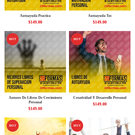
Autoayuda Practica
Autoayuda Toc
$
149.00
$
149.00
HOT
HOT
Autores De Libros De Crecimiento
Creatividad Y Desarrollo Personal
Personal
$
149.00
$
149.00
HOT
HOT