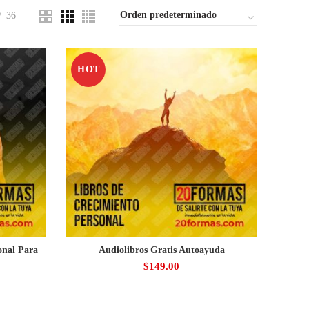
36
HOT
onal Para
Audiolibros Gratis Autoayuda
$
149.00