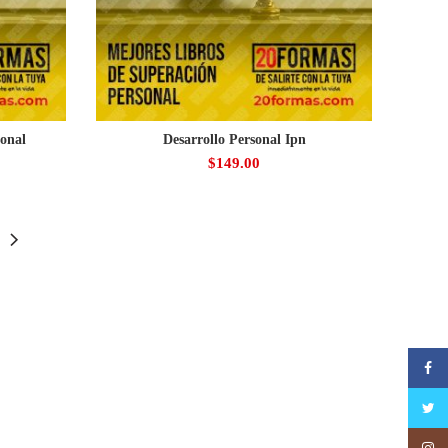
onal
Desarrollo Personal Ipn
$
149.00
Faceb
Twitte
Insta