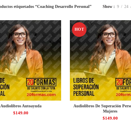
oductos etiquetados “Coaching Desarrollo Personal”
Show
9
24
HOT
Audiolibros Autoayuda
Audiolibros De Superación Pers
Mujeres
$
149.00
$
149.00