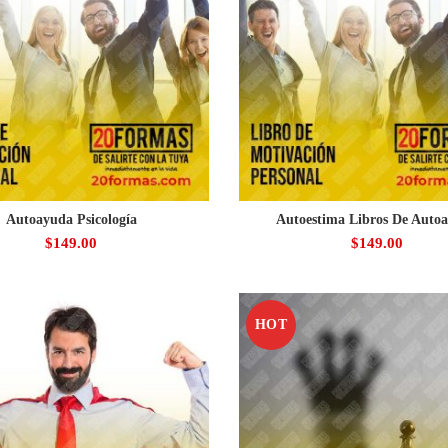
Autoayuda Psicología
Autoestima Libros De Auto
$
149.00
$
149.00
HOT