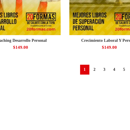
aching Desarrollo Personal
Crecimiento Laboral Y Pers
$
149.00
$
149.00
1
2
3
4
5