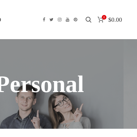
0
O
$
0.00
Personal