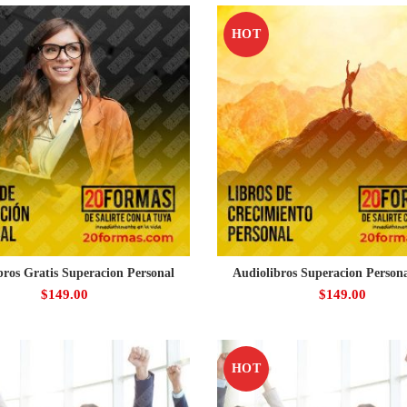
HOT
bros Gratis Superacion Personal
Audiolibros Superacion Persona
$
149.00
$
149.00
HOT