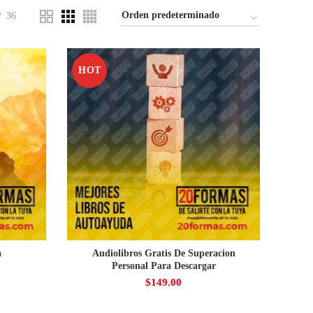
36
HOT
a
Audiolibros Gratis De Superacion
Personal Para Descargar
$
149.00