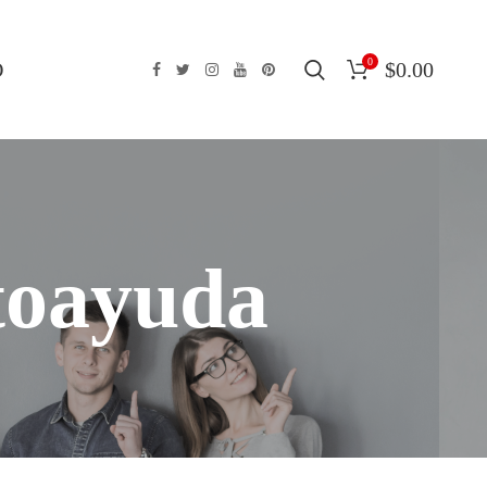
0
O
$
0.00
toayuda