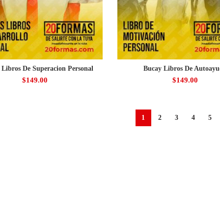
 Libros De Superacion Personal
Bucay Libros De Autoay
$
149.00
$
149.00
1
2
3
4
5