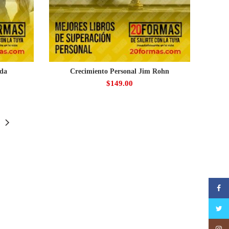
uda
Crecimiento Personal Jim Rohn
$
149.00
Faceb
Twitte
Insta