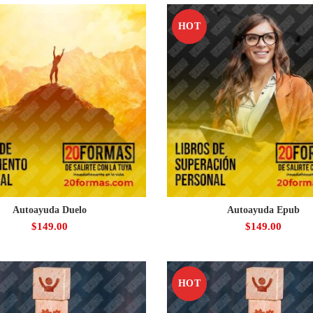
HOT
Autoayuda Duelo
Autoayuda Epub
$
149.00
$
149.00
HOT