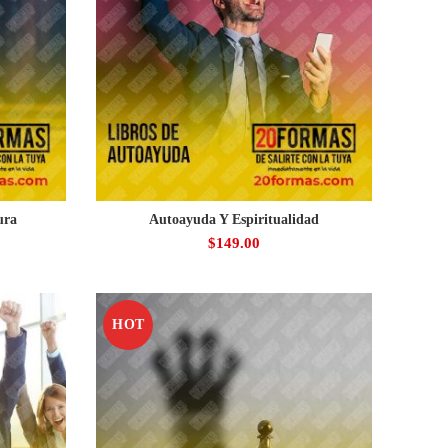
ura
Autoayuda Y Espiritualidad
$
149.00
HOT