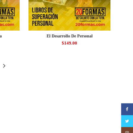
a
El Desarrollo De Personal
$
149.00
Faceb
Twitte
Insta