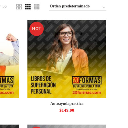
36
HOT
Autoayudapractica
$
149.00