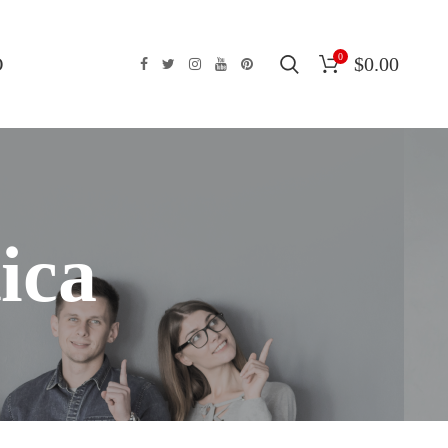
0
O
$
0.00
ica