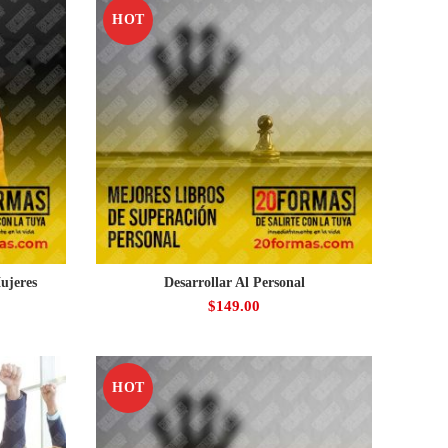
HOT
ujeres
Desarrollar Al Personal
$
149.00
HOT