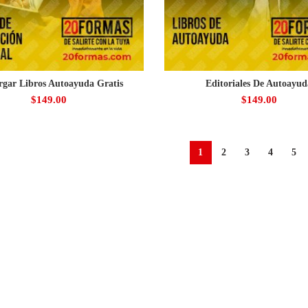
rgar Libros Autoayuda Gratis
Editoriales De Autoayud
$
149.00
$
149.00
1
2
3
4
5