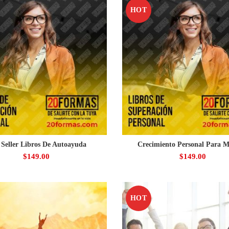
HOT
 Seller Libros De Autoayuda
Crecimiento Personal Para M
$
149.00
$
149.00
HOT