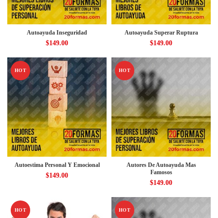
Autoayuda Inseguridad
Autoayuda Superar Ruptura
$
149.00
$
149.00
HOT
HOT
Autoestima Personal Y Emocional
Autores De Autoayuda Mas
Famosos
$
149.00
$
149.00
HOT
HOT