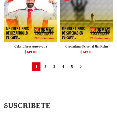
Celos Libros Autoayuda
Crecimiento Personal Jim Rohn
$
149.00
$
149.00
1
2
3
4
5
SUSCRÍBETE