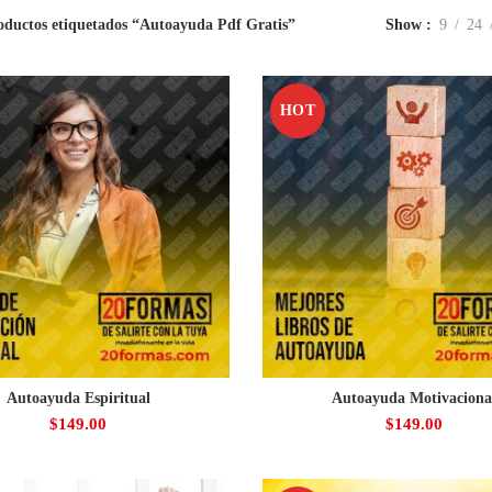
oductos etiquetados “Autoayuda Pdf Gratis”
Show
9
24
HOT
Autoayuda Espiritual
Autoayuda Motivaciona
$
149.00
$
149.00