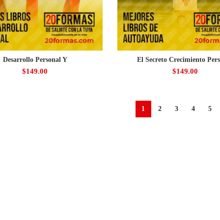
Desarrollo Personal Y
El Secreto Crecimiento Per
$
149.00
$
149.00
1
2
3
4
5