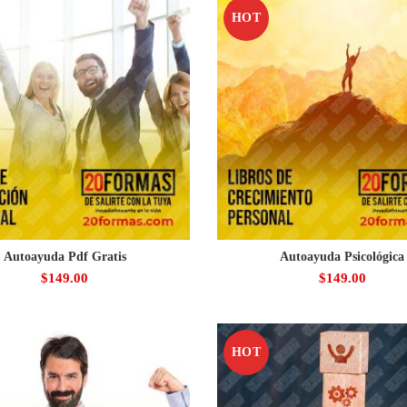
HOT
Autoayuda Pdf Gratis
Autoayuda Psicológica
$
149.00
$
149.00
HOT