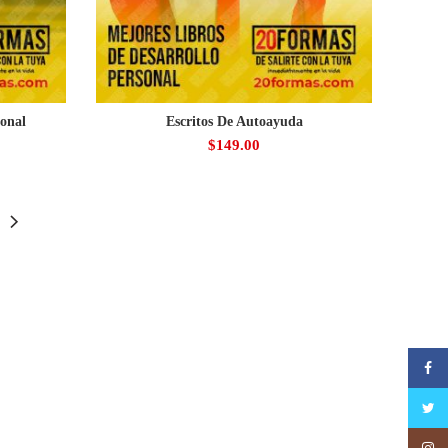
sonal
Escritos De Autoayuda
$
149.00
Faceb
Twitte
Insta