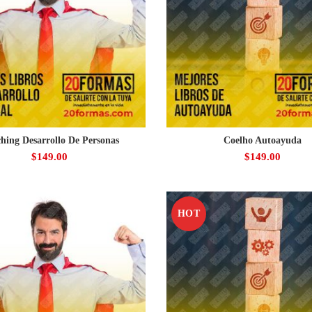
hing Desarrollo De Personas
Coelho Autoayuda
$
149.00
$
149.00
HOT