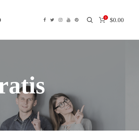
0
O
$
0.00
atis