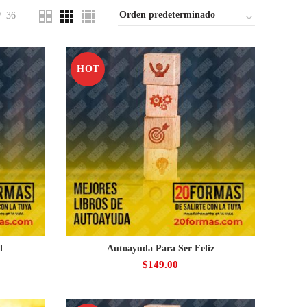
36
HOT
l
Autoayuda Para Ser Feliz
$
149.00