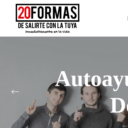
Autoay
D