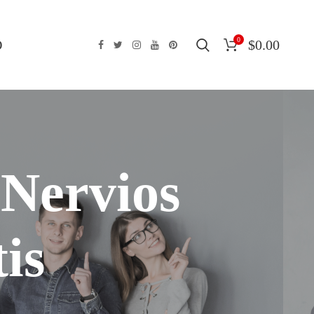
0
O
$
0.00
Nervios
is