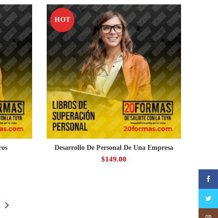
HOT
ros
Desarrollo De Personal De Una Empresa
$
149.00
Faceb
Twitte
Insta