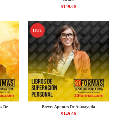
$
149.00
HOT
os De
Breves Apuntes De Autoayuda
$
149.00