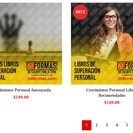
HOT
imiento Personal Autoayuda
Crecimiento Personal Lib
Recomendados
$
149.00
$
149.00
1
2
3
4
5