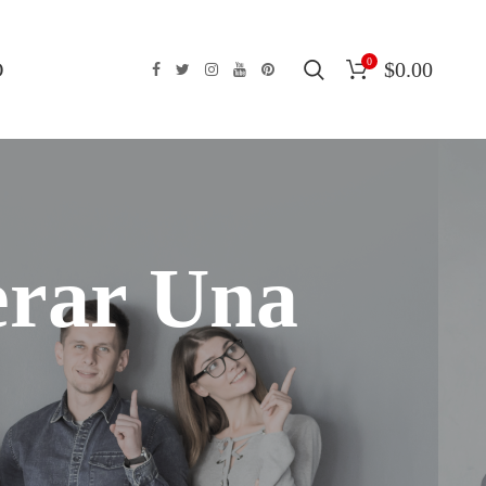
0
O
$
0.00
erar Una