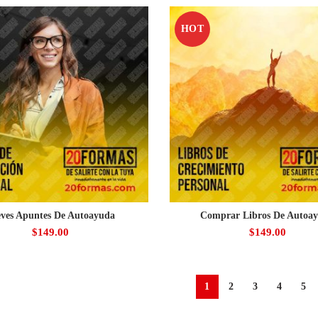
HOT
eves Apuntes De Autoayuda
Comprar Libros De Autoa
$
149.00
$
149.00
1
2
3
4
5