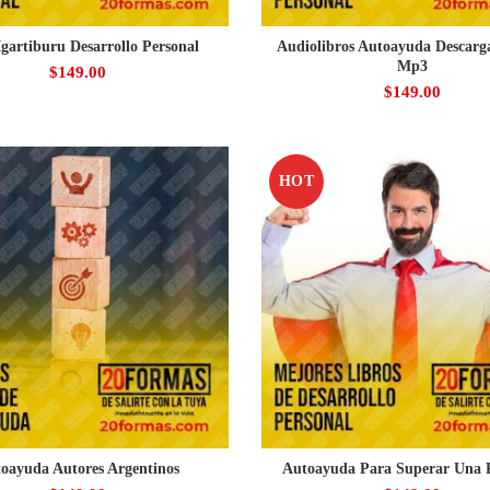
gartiburu Desarrollo Personal
Audiolibros Autoayuda Descarg
Mp3
$
149.00
$
149.00
HOT
oayuda Autores Argentinos
Autoayuda Para Superar Una 