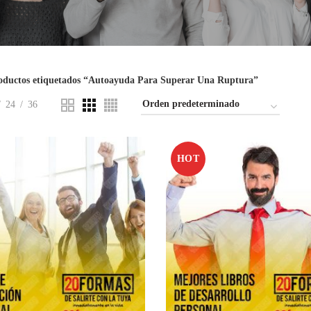
oductos etiquetados “Autoayuda Para Superar Una Ruptura”
24
36
HOT