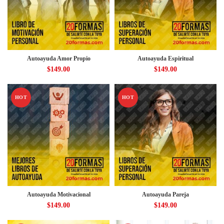
Autoayuda Amor Propio
Autoayuda Espiritual
$
149.00
$
149.00
HOT
HOT
Autoayuda Motivacional
Autoayuda Pareja
$
149.00
$
149.00