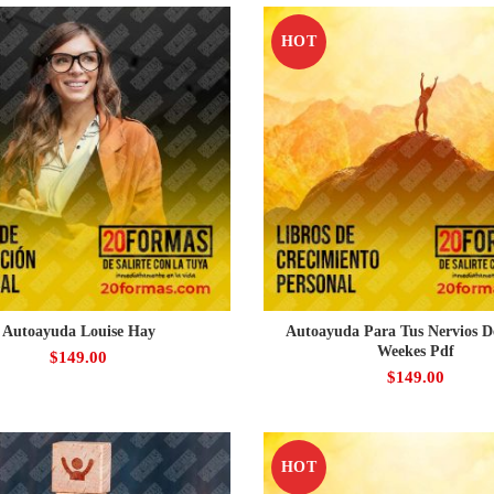
HOT
Autoayuda Louise Hay
Autoayuda Para Tus Nervios D
Weekes Pdf
$
149.00
$
149.00
HOT