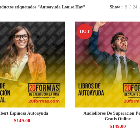
oductos etiquetados “Autoayuda Louise Hay”
Show
9
24
HOT
lbert Espinosa Autoayuda
Audiolibros De Superacion Pe
Gratis Online
$
149.00
$
149.00