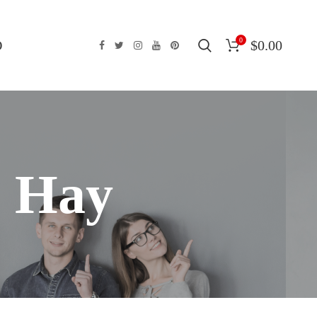
0
O
$
0.00
e Hay