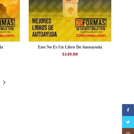
da
Este No Es Un Libro De Autoayuda
$
149.00
Faceb
Twitte
Insta