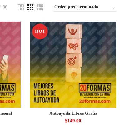
36
HOT
rsonal
Autoayuda Libros Gratis
$
149.00