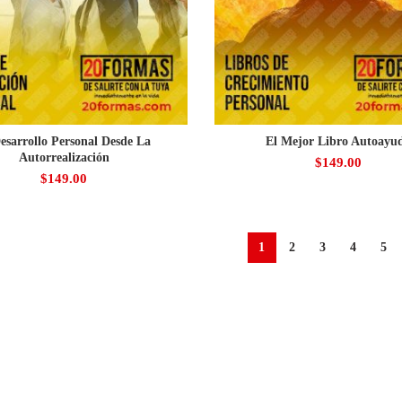
esarrollo Personal Desde La
El Mejor Libro Autoayu
Autorrealización
$
149.00
$
149.00
1
2
3
4
5