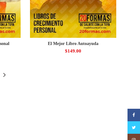
sonal
El Mejor Libro Autoayuda
$
149.00
Faceb
Twitte
Insta