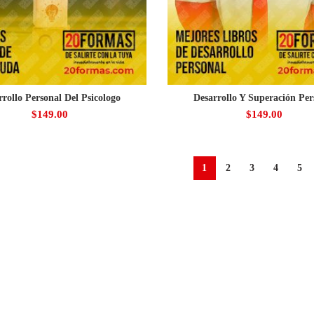
rrollo Personal Del Psicologo
Desarrollo Y Superación Per
$
149.00
$
149.00
1
2
3
4
5