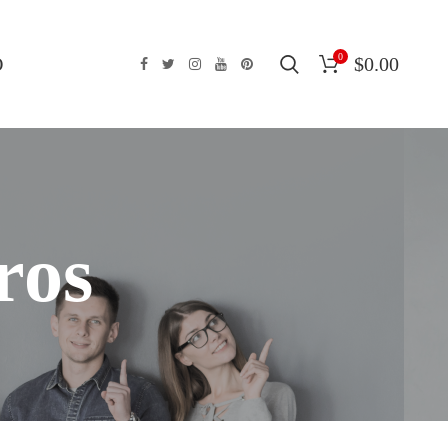
0
O
$
0.00
ros