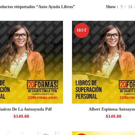
oductos etiquetados “Auto Ayuda Libros”
Show
9
24
HOT
lasicos De La Autoayuda Pdf
Albert Espinosa Autoayu
$
149.00
$
149.00