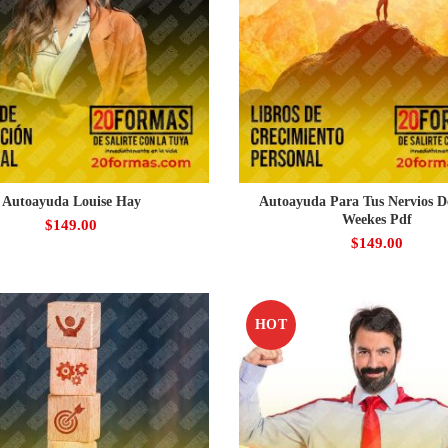
Autoayuda Louise Hay
Autoayuda Para Tus Nervios D
Weekes Pdf
$
149.00
$
149.00
HOT