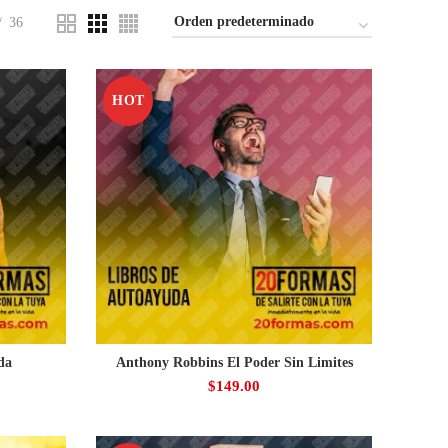
36
HOT
da
Anthony Robbins El Poder Sin Limites
$
149.00