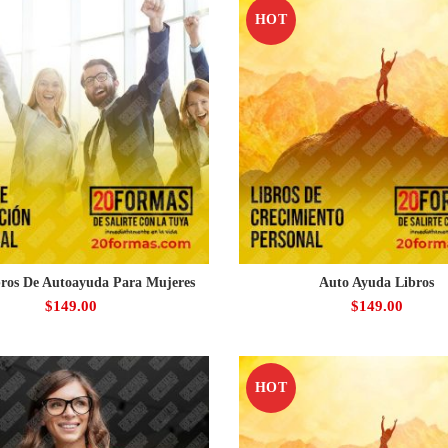
HOT
bros De Autoayuda Para Mujeres
Auto Ayuda Libros
$
149.00
$
149.00
HOT