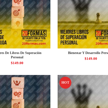
res De Libros De Superación
Bienestar Y Desarrollo Pers
Personal
$
149.00
$
149.00
HOT