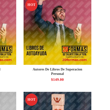
HOT
l
Autores De Libros De Superacion
Personal
$
149.00
HOT