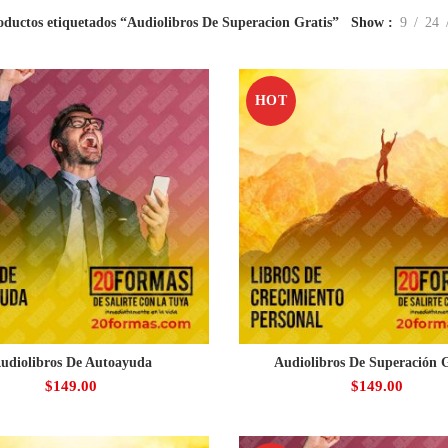
oductos etiquetados “Audiolibros De Superacion Gratis”
Show
9
24
HOT
udiolibros De Autoayuda
Audiolibros De Superación G
$
149.00
$
149.00