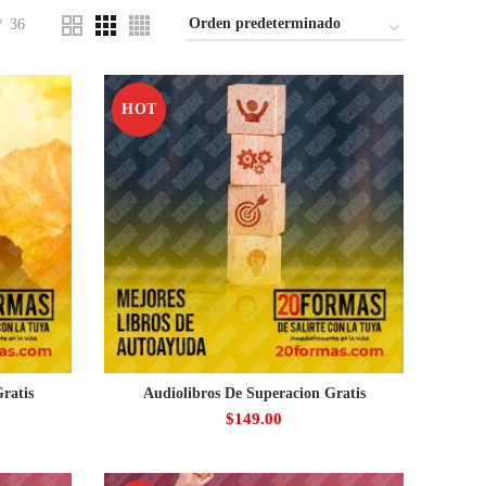
36
HOT
ratis
Audiolibros De Superacion Gratis
$
149.00