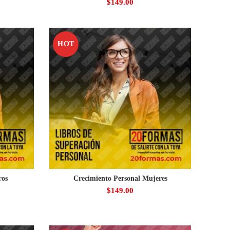
$
149.00
HOT
ros
Crecimiento Personal Mujeres
$
149.00