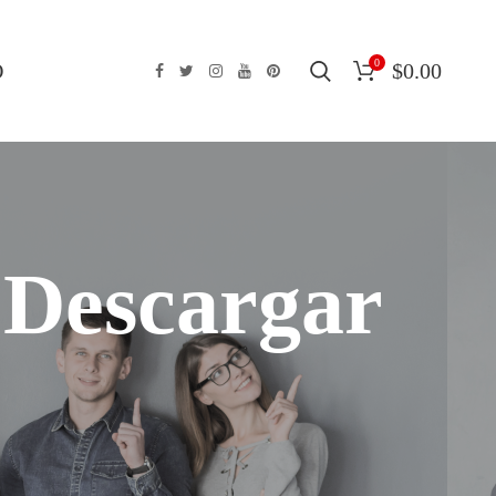
0
O
$
0.00
 Descargar