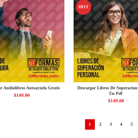
HOT
ar Audiolibros Autoayuda Gratis
Descargar Libros De Superacion
En Pdf
$
149.00
$
149.00
1
2
3
4
5