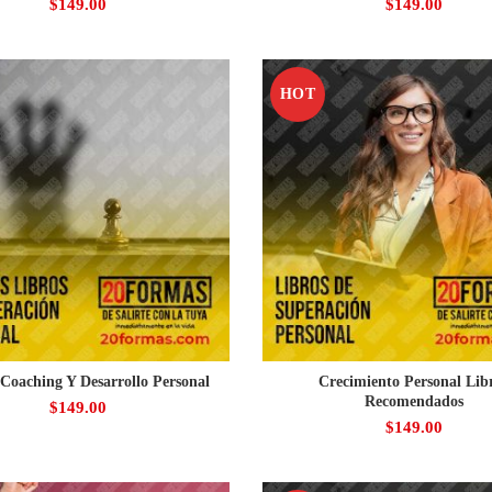
$
149.00
$
149.00
HOT
Coaching Y Desarrollo Personal
Crecimiento Personal Lib
Recomendados
$
149.00
$
149.00