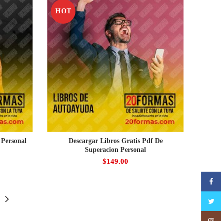
HOT
 Personal
Descargar Libros Gratis Pdf De
Superacion Personal
$
149.00
Faceb
Twitte
Insta