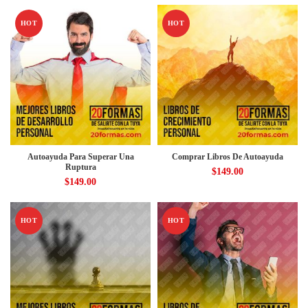
HOT
HOT
Autoayuda Para Superar Una
Comprar Libros De Autoayuda
Ruptura
$
149.00
$
149.00
HOT
HOT