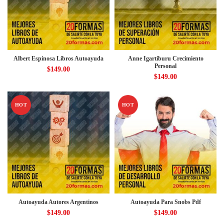
Albert Espinosa Libros Autoayuda
Anne Igartiburu Crecimiento
Personal
$
149.00
$
149.00
HOT
HOT
Autoayuda Autores Argentinos
Autoayuda Para Snobs Pdf
$
149.00
$
149.00