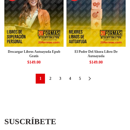
Descargar Libros Autoayuda Epub
El Poder Del Ahora Libro De
Gratis
Autoayuda
$
149.00
$
149.00
1
2
3
4
5
SUSCRÍBETE