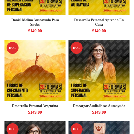
Daniel Molina Autoayuda Para
Desarrollo Personal Aprendo En
Snobs
Casa
$
149.00
$
149.00
HOT
HOT
Desarrollo Personal Argentina
Descargar Audiolibros Autoayuda
$
149.00
$
149.00
HOT
HOT