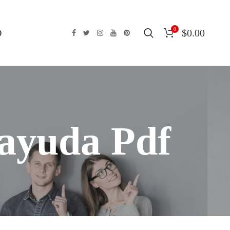
0
O
$
0.00
oayuda Pdf