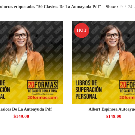
oductos etiquetados “50 Clasicos De La Autoayuda Pdf”
Show
9
24
HOT
lasicos De La Autoayuda Pdf
Albert Espinosa Autoayu
$
149.00
$
149.00