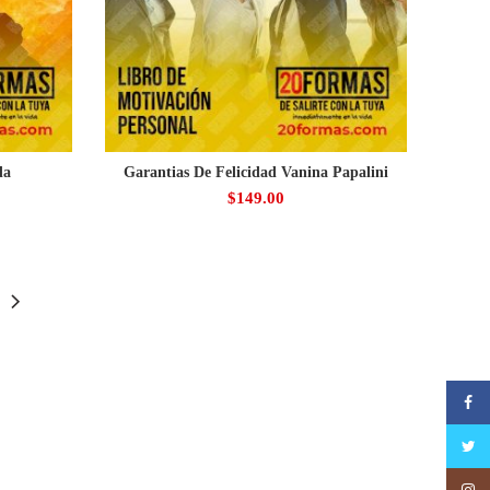
da
Garantias De Felicidad Vanina Papalini
$
149.00
Faceb
Twitte
Insta