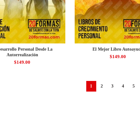
esarrollo Personal Desde La
El Mejor Libro Autoayu
Autorrealización
$
149.00
$
149.00
1
2
3
4
5