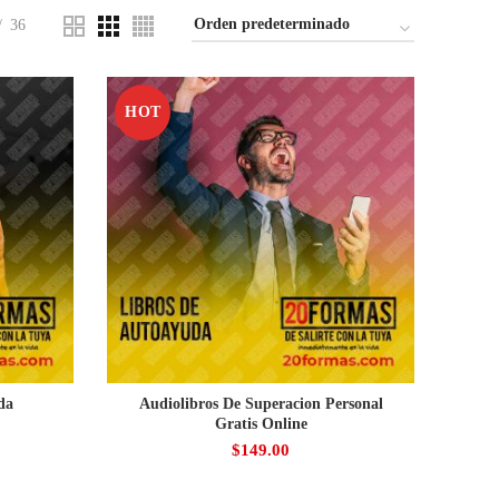
36
HOT
da
Audiolibros De Superacion Personal
Gratis Online
$
149.00