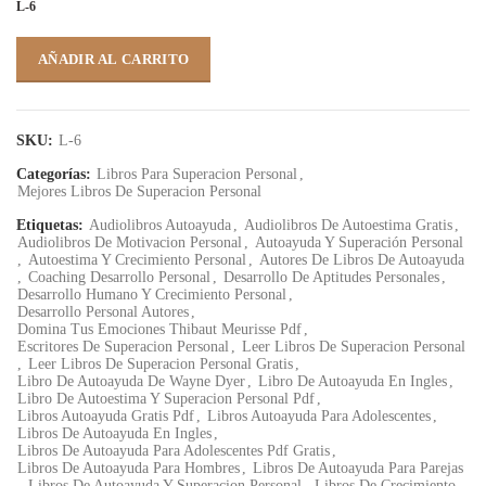
L-6
AÑADIR AL CARRITO
SKU:
L-6
Categorías:
Libros Para Superacion Personal
,
Mejores Libros De Superacion Personal
Etiquetas:
Audiolibros Autoayuda
,
Audiolibros De Autoestima Gratis
,
Audiolibros De Motivacion Personal
,
Autoayuda Y Superación Personal
,
Autoestima Y Crecimiento Personal
,
Autores De Libros De Autoayuda
,
Coaching Desarrollo Personal
,
Desarrollo De Aptitudes Personales
,
Desarrollo Humano Y Crecimiento Personal
,
Desarrollo Personal Autores
,
Domina Tus Emociones Thibaut Meurisse Pdf
,
Escritores De Superacion Personal
,
Leer Libros De Superacion Personal
,
Leer Libros De Superacion Personal Gratis
,
Libro De Autoayuda De Wayne Dyer
,
Libro De Autoayuda En Ingles
,
Libro De Autoestima Y Superacion Personal Pdf
,
Libros Autoayuda Gratis Pdf
,
Libros Autoayuda Para Adolescentes
,
Libros De Autoayuda En Ingles
,
Libros De Autoayuda Para Adolescentes Pdf Gratis
,
Libros De Autoayuda Para Hombres
,
Libros De Autoayuda Para Parejas
,
Libros De Autoayuda Y Superacion Personal
,
Libros De Crecimiento
,