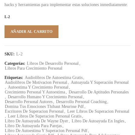
hacks y herramientas para implementar estas soluciones inmediatamente.
L-2
AÑADIR AL CARRITO
SKU:
L-2
Categorías:
Libros De Desarrollo Personal
,
Libros Para Crecimiento Personal
Etiquetas:
Audiolibros De Autoestima Gratis
,
Audiolibros De Motivacion Personal
,
Autoayuda Y Superación Personal
,
Autoestima Y Crecimiento Personal
,
Crecimiento Personal Y Autoestima
,
Desarrollo De Aptitudes Personales
,
Desarrollo Humano Y Crecimiento Personal
,
Desarrollo Personal Autores
,
Desarrollo Personal Coaching
,
Domina Tus Emociones Thibaut Meurisse Pdf
,
Escritores De Superacion Personal
,
Leer Libros De Superacion Personal
,
Leer Libros De Superacion Personal Gratis
,
Libro De Autoayuda De Wayne Dyer
,
Libro De Autoayuda En Ingles
,
Libro De Autoayuda Para Parejas
,
Libro De Autoestima Y Superacion Personal Pdf
,