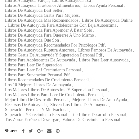
Libros Autoayuda Pareja
,
Libros Autoayuda Tca
,
Libros Autoayuda Trastornos Alimentarios
,
Libros Ayuda Personal
,
Libros De Autoayuda Best Seller
,
Libros De Autoayuda Gratis Para Mujeres
,
Libros De Autoayuda Mas Recomendados
,
Libros De Autoayuda Online
,
Libros De Autoayuda Para Adolescentes Con Baja Autoestima
,
Libros De Autoayuda Para Aprender A Estar Solo
,
Libros De Autoayuda Para Quererse A Uno Mismo
,
Libros De Autoayuda Que Son
,
Libros De Autoayuda Recomendados Por Psicólogos Pdf
,
Libros De Autoayuda Ruptura Amorosa
,
Libros Famosos De Autoayuda
,
Libros Gratis De Autoayuda Y Superacion Personal Pdf
,
Libros Para Adolescentes De Autoayuda
,
Libros Para Leer Autoayuda
,
Libros Para Leer De Superacion
,
Libros Para Leer Pdf Crecimiento Personal
,
Libros Para Superacion Personal Pdf
,
Libros Recomendados De Crecimiento Personal
,
Los 10 Mejores Libros De Autoayuda
,
Los Mejores Libros De Autoestima Y Superacion Personal
,
Los Mejores Libros Para Leer De Crecimiento Personal
,
Mejor Libro De Desarrollo Personal
,
Mejores Libros De Auto Ayuda
,
Recursos De Autoayuda
,
Sirven Los Libros De Autoayuda
,
Superación Personal Y Motivacional
,
Superacion Y Crecimiento Personal
,
Top Libros Desarrollo Personal
,
Tus Zonas Erróneas Descargar
,
Valores De Crecimiento Personal
Share