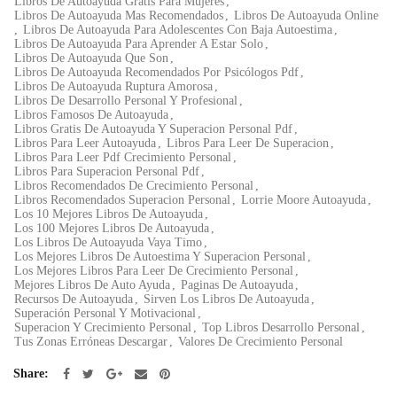
Libros De Autoayuda Gratis Para Mujeres
,
Libros De Autoayuda Mas Recomendados
,
Libros De Autoayuda Online
,
Libros De Autoayuda Para Adolescentes Con Baja Autoestima
,
Libros De Autoayuda Para Aprender A Estar Solo
,
Libros De Autoayuda Que Son
,
Libros De Autoayuda Recomendados Por Psicólogos Pdf
,
Libros De Autoayuda Ruptura Amorosa
,
Libros De Desarrollo Personal Y Profesional
,
Libros Famosos De Autoayuda
,
Libros Gratis De Autoayuda Y Superacion Personal Pdf
,
Libros Para Leer Autoayuda
,
Libros Para Leer De Superacion
,
Libros Para Leer Pdf Crecimiento Personal
,
Libros Para Superacion Personal Pdf
,
Libros Recomendados De Crecimiento Personal
,
Libros Recomendados Superacion Personal
,
Lorrie Moore Autoayuda
,
Los 10 Mejores Libros De Autoayuda
,
Los 100 Mejores Libros De Autoayuda
,
Los Libros De Autoayuda Vaya Timo
,
Los Mejores Libros De Autoestima Y Superacion Personal
,
Los Mejores Libros Para Leer De Crecimiento Personal
,
Mejores Libros De Auto Ayuda
,
Paginas De Autoayuda
,
Recursos De Autoayuda
,
Sirven Los Libros De Autoayuda
,
Superación Personal Y Motivacional
,
Superacion Y Crecimiento Personal
,
Top Libros Desarrollo Personal
,
Tus Zonas Erróneas Descargar
,
Valores De Crecimiento Personal
Share