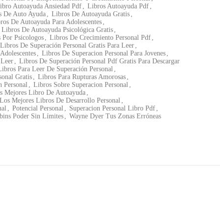
ibro Autoayuda Ansiedad Pdf
,
Libros Autoayuda Pdf
,
s De Auto Ayuda
,
Libros De Autoayuda Gratis
,
ros De Autoayuda Para Adolescentes
,
Libros De Autoayuda Psicológica Gratis
,
 Por Psicologos
,
Libros De Crecimiento Personal Pdf
,
Libros De Superación Personal Gratis Para Leer
,
 Adolescentes
,
Libros De Superacion Personal Para Jovenes
,
 Leer
,
Libros De Superación Personal Pdf Gratis Para Descargar
Libros Para Leer De Superación Personal
,
onal Gratis
,
Libros Para Rupturas Amorosas
,
 Personal
,
Libros Sobre Superacion Personal
,
s Mejores Libro De Autoayuda
,
Los Mejores Libros De Desarrollo Personal
,
nal
,
Potencial Personal
,
Superacion Personal Libro Pdf
,
ins Poder Sin Límites
,
Wayne Dyer Tus Zonas Erróneas