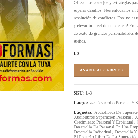
Ofrecemos consejos y estrategias par
superar desafíos. Nos enfocamos en t
resolución de conflictos. Este no es 
y elevar tu nivel de conciencia! En 
de éxito de grandes personalidades d
sueños.
L-3
AÑADIR AL CARRITO
SKU:
L-3
Categorías:
Desarrollo Personal Y S
Etiquetas:
Audiolibros De Superaci
Audiolibros Superación Personal
,
A
Crecimiento Personal Y Espiritual
,
Desarrollo De Personal En Una Emp
Desarrollo Individual
,
Desarrollo Y
El Pequeño Libro De La Superación