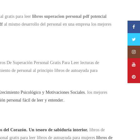
al gratis para leer
libros superacion personal pdf
potencial
df
al mismo desarrollo del personal en una empresa los mejores
Faceb
Twitte
Insta
ibros De Superación Personal Gratis Para Leer lecturas de
YouTu
iento de personal al principio libros de autoayuda para
Pinter
recimiento Psicológico y Motivaciones Sociales.
los mejores
ón personal fácil de leer y entender.
.
 del Corazón. Un tesoro de sabiduría interior.
libros de
sonal gratis para leer libros de autoayuda para mujeres
libros de