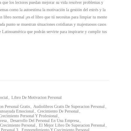
a que los lectores puedan mejorar su vida resolver problemas y
emas como la autoestima la motivación la gestión del estrés y la
un libro normal ¡es el libro que tú necesitas para limpiar tu mente
cada punto se muestran situaciones cotidianas y majestuosos casos
e Latinoamérica que podrán servirte para inspirarte y cumplir tus
ocial
,
Libro De Motivacion Personal
on Personal Gratis
,
Audiolibros Gratis De Superacion Personal
,
utoayuda Emocional
,
Crecimiento De Personal
,
Crecimiento Personal Y Profesional
,
resa
,
Desarrollo Del Personal En Una Empresa
,
 Crecimiento Personal
,
El Mejor Libro De Superacion Personal
,
 Personal 3
,
Emprendimiento Y Crecimiento Personal
,