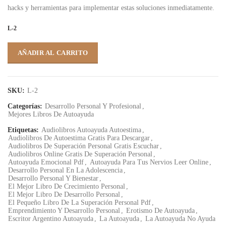
hacks y herramientas para implementar estas soluciones inmediatamente.
L-2
AÑADIR AL CARRITO
SKU:
L-2
Categorías:
Desarrollo Personal Y Profesional
,
Mejores Libros De Autoayuda
Etiquetas:
Audiolibros Autoayuda Autoestima
,
Audiolibros De Autoestima Gratis Para Descargar
,
Audiolibros De Superación Personal Gratis Escuchar
,
Audiolibros Online Gratis De Superación Personal
,
Autoayuda Emocional Pdf
,
Autoayuda Para Tus Nervios Leer Online
,
Desarrollo Personal En La Adolescencia
,
Desarrollo Personal Y Bienestar
,
El Mejor Libro De Crecimiento Personal
,
El Mejor Libro De Desarrollo Personal
,
El Pequeño Libro De La Superación Personal Pdf
,
Emprendimiento Y Desarrollo Personal
,
Erotismo De Autoayuda
,
Escritor Argentino Autoayuda
,
La Autoayuda
,
La Autoayuda No Ayuda