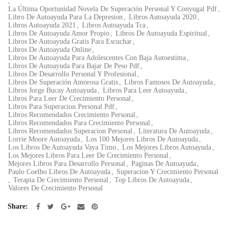
,
La Última Oportunidad Novela De Superación Personal Y Conyugal Pdf
,
Libro De Autoayuda Para La Depresion
,
Libros Autoayuda 2020
,
Libros Autoayuda 2021
,
Libros Autoayuda Tca
,
Libros De Autoayuda Amor Propio
,
Libros De Autoayuda Espiritual
,
Libros De Autoayuda Gratis Para Escuchar
,
Libros De Autoayuda Online
,
Libros De Autoayuda Para Adolescentes Con Baja Autoestima
,
Libros De Autoayuda Para Bajar De Peso Pdf
,
Libros De Desarrollo Personal Y Profesional
,
Libros De Superación Amorosa Gratis
,
Libros Famosos De Autoayuda
,
Libros Jorge Bucay Autoayuda
,
Libros Para Leer Autoayuda
,
Libros Para Leer De Crecimiento Personal
,
Libros Para Superacion Personal Pdf
,
Libros Recomendados Crecimiento Personal
,
Libros Recomendados Para Crecimiento Personal
,
Libros Recomendados Superacion Personal
,
Literatura De Autoayuda
,
Lorrie Moore Autoayuda
,
Los 100 Mejores Libros De Autoayuda
,
Los Libros De Autoayuda Vaya Timo
,
Los Mejores Libros Autoayuda
,
Los Mejores Libros Para Leer De Crecimiento Personal
,
Mejores Libros Para Desarrollo Personal
,
Paginas De Autoayuda
,
Paulo Coelho Libros De Autoayuda
,
Superacion Y Crecimiento Personal
,
Terapia De Crecimiento Personal
,
Top Libros De Autoayuda
,
Valores De Crecimiento Personal
Share